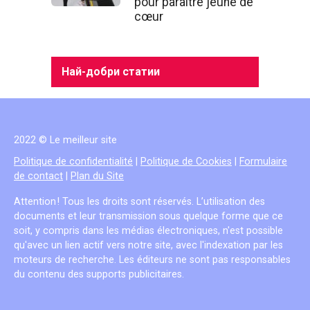
pour paraître jeune de
cœur
Най-добри статии
2022 © Le meilleur site
Politique de confidentialité
|
Politique de Cookies
|
Formulaire
de contact
|
Plan du Site
Attention ! Tous les droits sont réservés. L’utilisation des
documents et leur transmission sous quelque forme que ce
soit, y compris dans les médias électroniques, n'est possible
qu'avec un lien actif vers notre site, avec l'indexation par les
moteurs de recherche. Les éditeurs ne sont pas responsables
du contenu des supports publicitaires.