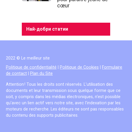
cœur
Най-добри статии
2022 © Le meilleur site
Politique de confidentialité
|
Politique de Cookies
|
Formulaire
de contact
|
Plan du Site
Attention ! Tous les droits sont réservés. L’utilisation des
documents et leur transmission sous quelque forme que ce
soit, y compris dans les médias électroniques, n'est possible
qu'avec un lien actif vers notre site, avec l'indexation par les
moteurs de recherche. Les éditeurs ne sont pas responsables
du contenu des supports publicitaires.