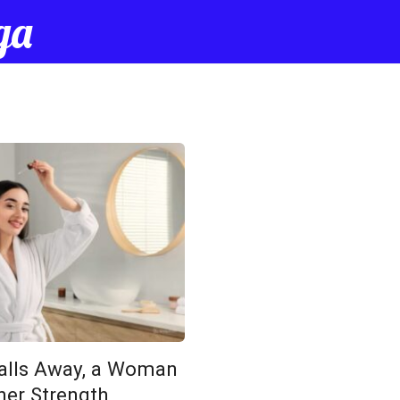
да
alls Away, a Woman
ner Strength,