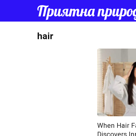
Перейти
Приятна приро
к
контенту
hair
When Hair F
Discovers In