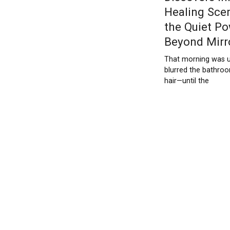
Healing Scen
the Quiet Po
Beyond Mirr
That morning was u
blurred the bathro
hair—until the