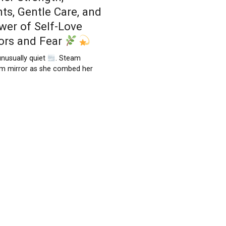
ts, Gentle Care, and
wer of Self-Love
ors and Fear
nusually quiet
. Steam
om mirror as she combed her