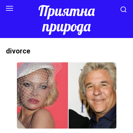
Перейти
Приятна
к
контенту
природа
divorce