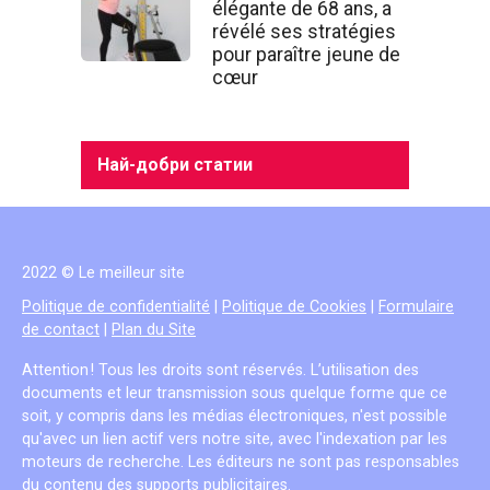
élégante de 68 ans, a
révélé ses stratégies
pour paraître jeune de
cœur
Най-добри статии
2022 © Le meilleur site
Politique de confidentialité
|
Politique de Cookies
|
Formulaire
de contact
|
Plan du Site
Attention ! Tous les droits sont réservés. L’utilisation des
documents et leur transmission sous quelque forme que ce
soit, y compris dans les médias électroniques, n'est possible
qu'avec un lien actif vers notre site, avec l'indexation par les
moteurs de recherche. Les éditeurs ne sont pas responsables
du contenu des supports publicitaires.