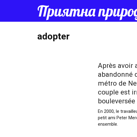
Перейти
Приятна приро
к
контенту
adopter
Après avoir
abandonné d
métro de New
couple est i
bouleversée
En 2000, le travaill
petit ami Peter Merc
ensemble.