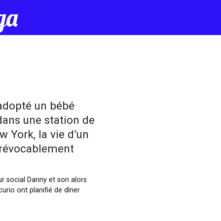
да
 adopté un bébé
ans une station de
 York, la vie d’un
rrévocablement
eur social Danny et son alors
urio ont planifié de dîner