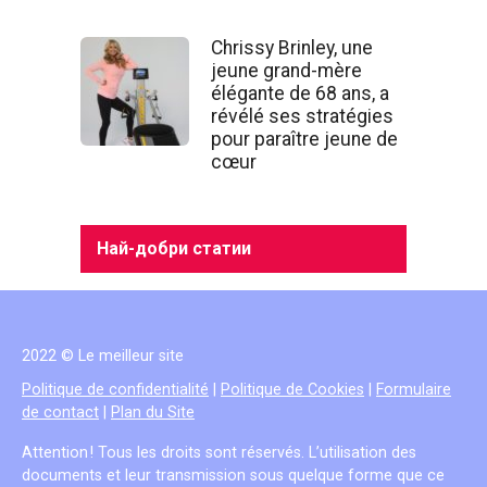
Chrissy Brinley, une
jeune grand-mère
élégante de 68 ans, a
révélé ses stratégies
pour paraître jeune de
cœur
Най-добри статии
2022 © Le meilleur site
Politique de confidentialité
|
Politique de Cookies
|
Formulaire
de contact
|
Plan du Site
Attention ! Tous les droits sont réservés. L’utilisation des
documents et leur transmission sous quelque forme que ce