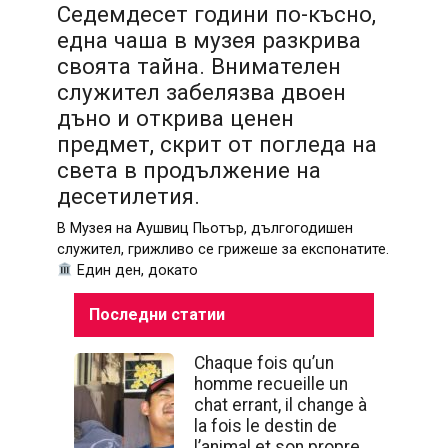
Седемдесет години по-късно,
една чаша в музея разкрива
своята тайна. Внимателен
служител забелязва двоен
дъно и открива ценен
предмет, скрит от погледа на
света в продължение на
десетилетия.
В Музея на Аушвиц Пьотър, дългогодишен
служител, грижливо се грижеше за експонатите.
Един ден, докато
Последни статии
Chaque fois qu’un
homme recueille un
chat errant, il change à
la fois le destin de
l’animal et son propre