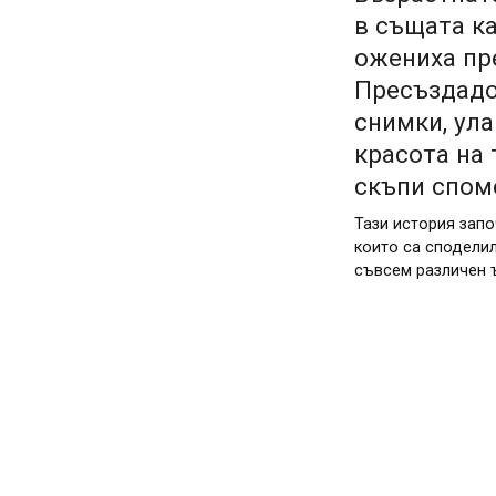
в същата ка
ожениха пр
Пресъздадо
снимки, ул
красота на 
скъпи спом
Тази история запо
които са споделил
съвсем различен 