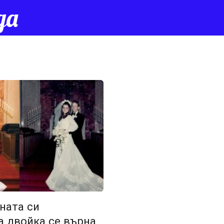
да
ната си
а двойка се върна