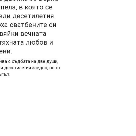
пела, в която се
еди десетилетия.
ха сватбените си
авяйки вечната
тяхната любов и
ени.
чва с съдбата на две души,
и десетилетия заедно, но от
ъгъл.