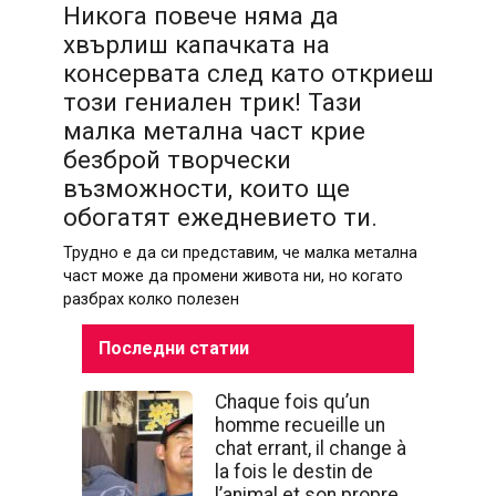
Никога повече няма да
хвърлиш капачката на
консервата след като откриеш
този гениален трик! Тази
малка метална част крие
безброй творчески
възможности, които ще
обогатят ежедневието ти.
Трудно е да си представим, че малка метална
част може да промени живота ни, но когато
разбрах колко полезен
Последни статии
Chaque fois qu’un
homme recueille un
chat errant, il change à
la fois le destin de
l’animal et son propre