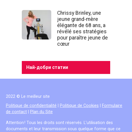
Chrissy Brinley, une
jeune grand-mère
élégante de 68 ans, a
révélé ses stratégies
pour paraître jeune de
cœur
Най-добри статии
2022 © Le meilleur site
Politique de confidentialité
|
Politique de Cookies
|
Formulaire
de contact
|
Plan du Site
Attention ! Tous les droits sont réservés. L’utilisation des
documents et leur transmission sous quelque forme que ce