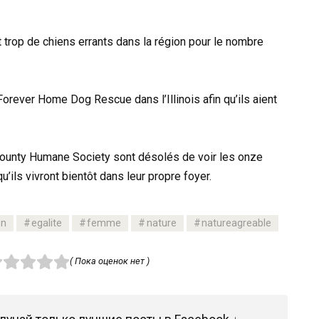
it trop de chiens errants dans la région pour le nombre
 Forever Home Dog Rescue dans l’Illinois afin qu’ils aient
County Humane Society sont désolés de voir les onze
u’ils vivront bientôt dans leur propre foyer.
on
egalite
femme
nature
natureagreable
( Пока оценок нет )