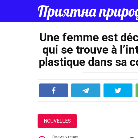
Перейти
Приятна приро
к
контенту
Une femme est déco
qui se trouve à l’i
plastique dans sa co
NOUVELLES
Время чтения