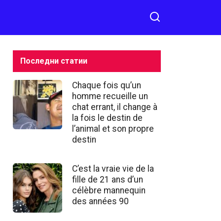
а Facebook
именно неговият мощен
глас беше този, който
наистина впечатли
публиката.
Последни статии
Chaque fois qu’un
homme recueille un
chat errant, il change à
la fois le destin de
l’animal et son propre
destin
C’est la vraie vie de la
fille de 21 ans d’un
célèbre mannequin
des années 90