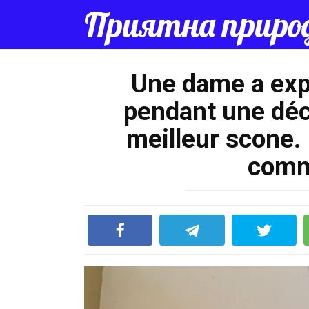
Перейти
Приятна приро
к
контенту
Une dame a exp
pendant une déc
meilleur scone. 
comm