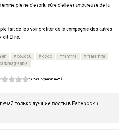
e femme pleine d’esprit, sûre d’elle et amoureuse de la
le fait de les voir profiter de la compagnie des autres
 dit Élina.
hien
coucou
dodo
femme
fraternite
natureagreable
( Пока оценок нет )
лучай только лучшие посты в Facebook ↓