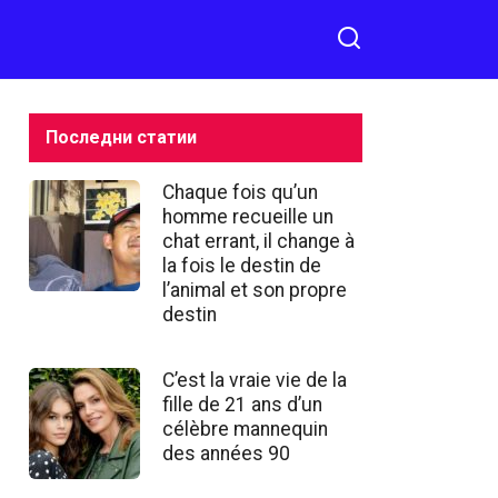
ся на Facebook
un ami fiable qui
sera toujours là
pour vous est
crucial
Последни статии
Chaque fois qu’un
homme recueille un
chat errant, il change à
la fois le destin de
l’animal et son propre
destin
C’est la vraie vie de la
fille de 21 ans d’un
célèbre mannequin
des années 90