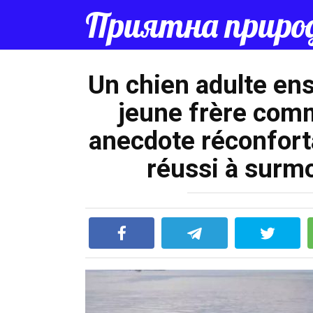
Перейти
Приятна приро
к
контенту
Un chien adulte en
jeune frère com
anecdote réconforta
réussi à surmo