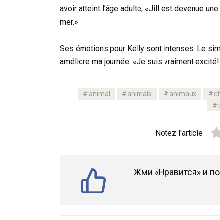
avoir atteint l’âge adulte, «Jill est devenue un
mer.»
Ses émotions pour Kelly sont intenses. Le simp
améliore ma journée. «Je suis vraiment excité!»
animal
animals
animaux
c
Notez l'article
Жми «Нравится» и по