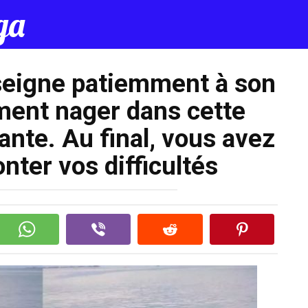
Поделить
да
seigne patiemment à son
ment nager dans cette
nte. Au final, vous avez
nter vos difficultés