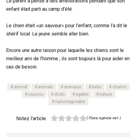
Le parent a pensé à des améliorations pendant que son
enfant était parti au camp d’été.
Le chien était «un sauveur» pour l’enfant, comme l’a dit le
shérif local. Le jeune semble aller bien.
Encore une autre raison pour laquelle les chiens sont le
meilleur ami de l’homme ; ils sont toujours là pour aider en
cas de besoin.
animal
animals
animaux
bebe
chaton
coucou
dodo
egalite
nature
natureagreable
Notez l'article
( Пока оценок нет )