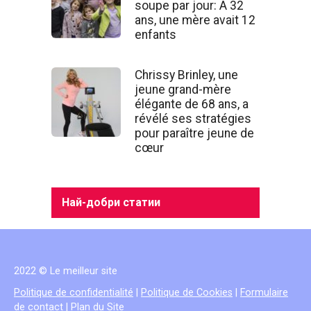
soupe par jour: A 32
ans, une mère avait 12
enfants
Chrissy Brinley, une
jeune grand-mère
élégante de 68 ans, a
révélé ses stratégies
pour paraître jeune de
cœur
Най-добри статии
2022 © Le meilleur site
Politique de confidentialité
|
Politique de Cookies
|
Formulaire
de contact
|
Plan du Site