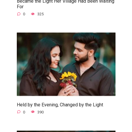
Became the Light Her Village Had Been Waiting
For
0
325
Held by the Evening, Changed by the Light
0
390