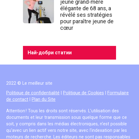
jeune grand-mère
élégante de 68 ans, a
révélé ses stratégies
pour paraître jeune de
cœur
Най-добри статии
2022 © Le meilleur site
Politique de confidentialité
|
Politique de Cookies
|
Formulaire
de contact
|
Plan du Site
Attention ! Tous les droits sont réservés. L’utilisation des
documents et leur transmission sous quelque forme que ce
soit, y compris dans les médias électroniques, n'est possible
qu'avec un lien actif vers notre site, avec l'indexation par les
moteurs de recherche. Les éditeurs ne sont pas responsables