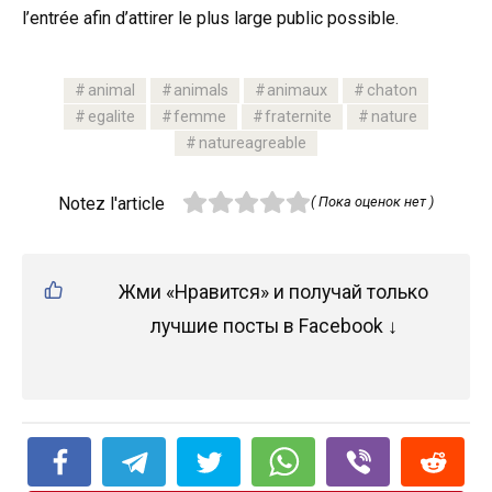
l’entrée afin d’attirer le plus large public possible.
animal
animals
animaux
chaton
egalite
femme
fraternite
nature
natureagreable
Notez l'article
( Пока оценок нет )
Жми «Нравится» и получай только
лучшие посты в Facebook ↓