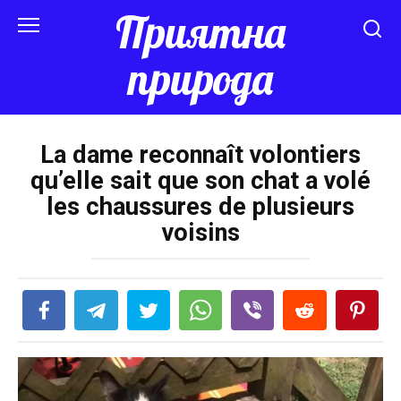
Перейти
Приятна
к
контенту
природа
La dame reconnaît volontiers
qu’elle sait que son chat a volé
les chaussures de plusieurs
voisins