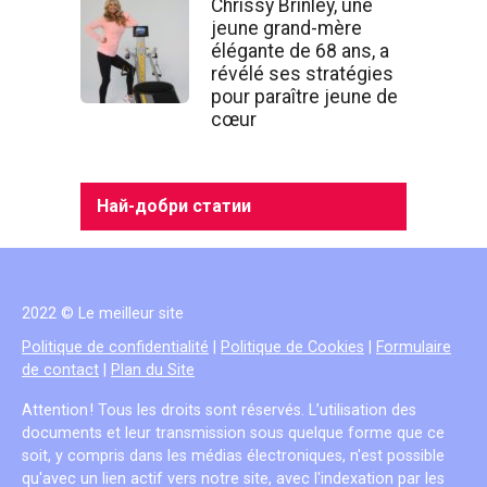
Chrissy Brinley, une
jeune grand-mère
élégante de 68 ans, a
révélé ses stratégies
pour paraître jeune de
cœur
Най-добри статии
2022 © Le meilleur site
Politique de confidentialité
|
Politique de Cookies
|
Formulaire
de contact
|
Plan du Site
Attention ! Tous les droits sont réservés. L’utilisation des
documents et leur transmission sous quelque forme que ce
soit, y compris dans les médias électroniques, n'est possible
qu'avec un lien actif vers notre site, avec l'indexation par les