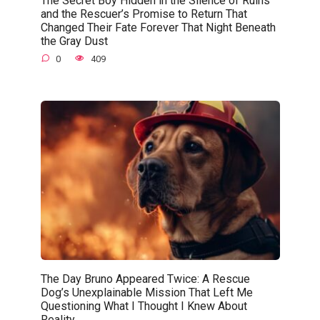
The Secret Boy Hidden in the Silence of Ruins
and the Rescuer’s Promise to Return That
Changed Their Fate Forever That Night Beneath
the Gray Dust
0
409
The Day Bruno Appeared Twice: A Rescue
Dog’s Unexplainable Mission That Left Me
Questioning What I Thought I Knew About
Reality