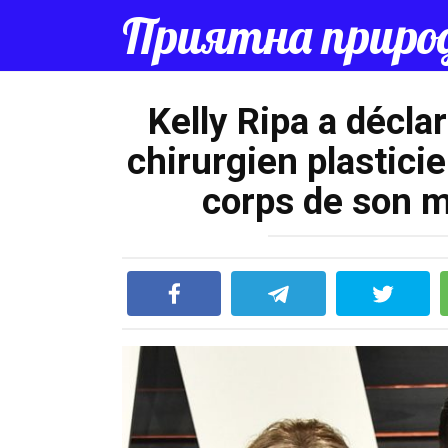
Перейти
Приятна приро
к
контенту
Kelly Ripa a déclar
chirurgien plastici
corps de son 