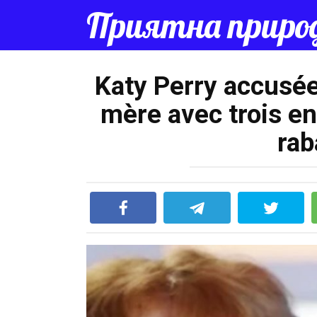
Перейти
Приятна приро
к
контенту
Katy Perry accusée 
mère avec trois enf
rab