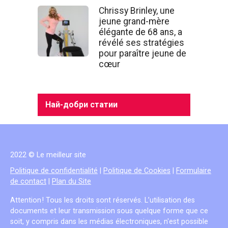
Chrissy Brinley, une
jeune grand-mère
élégante de 68 ans, a
révélé ses stratégies
pour paraître jeune de
cœur
Най-добри статии
2022 © Le meilleur site
Politique de confidentialité
|
Politique de Cookies
|
Formulaire
de contact
|
Plan du Site
Attention ! Tous les droits sont réservés. L’utilisation des
documents et leur transmission sous quelque forme que ce
soit, y compris dans les médias électroniques, n'est possible