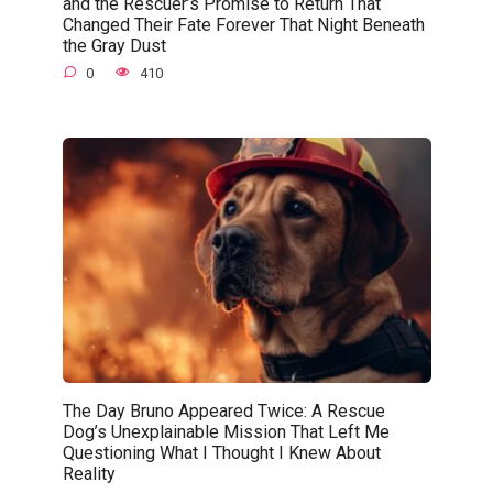
and the Rescuer’s Promise to Return That
Changed Their Fate Forever That Night Beneath
the Gray Dust
0
410
The Day Bruno Appeared Twice: A Rescue
Dog’s Unexplainable Mission That Left Me
Questioning What I Thought I Knew About
Reality