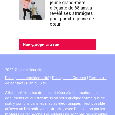
jeune grand-mère
élégante de 68 ans, a
révélé ses stratégies
pour paraître jeune de
cœur
Най-добри статии
2022 © Le meilleur site
Politique de confidentialité
|
Politique de Cookies
|
Formulaire
de contact
|
Plan du Site
Attention ! Tous les droits sont réservés. L’utilisation des
documents et leur transmission sous quelque forme que ce
soit, y compris dans les médias électroniques, n'est possible
qu'avec un lien actif vers notre site, avec l'indexation par les
moteurs de recherche. Les éditeurs ne sont pas responsables