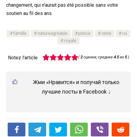
changement, qui n’aurait pas été possible sans votre
soutien au fil des ans.
famille
natureagreable
prince
reine
roi
royale
Notez l'article
(
2
оценки, среднее
4.5
из
5
)
Жми «Нравится» и получай только
лучшие посты в Facebook ↓