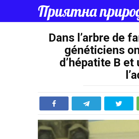
Перейти
Приятна приро
к
контенту
Dans l’arbre de f
généticiens on
d’hépatite B et 
l’