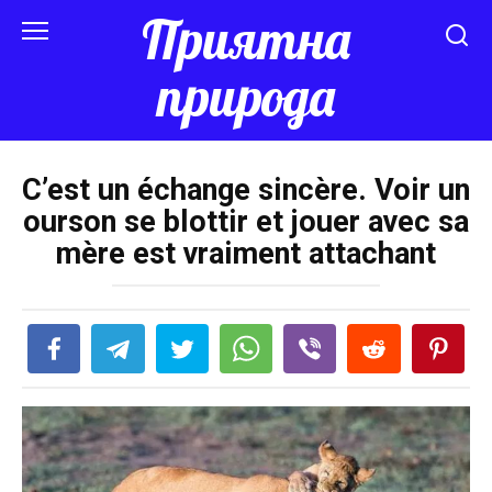
Перейти
Приятна
к
контенту
природа
C’est un échange sincère. Voir un
ourson se blottir et jouer avec sa
mère est vraiment attachant