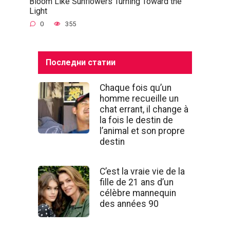
Bloom Like Sunflowers Turning Toward the
Light
0
355
Последни статии
Chaque fois qu’un
homme recueille un
chat errant, il change à
la fois le destin de
l’animal et son propre
destin
C’est la vraie vie de la
fille de 21 ans d’un
célèbre mannequin
des années 90