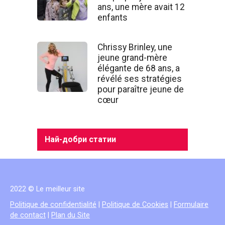
ans, une mère avait 12
enfants
Chrissy Brinley, une
jeune grand-mère
élégante de 68 ans, a
révélé ses stratégies
pour paraître jeune de
cœur
Най-добри статии
2022 © Le meilleur site
Politique de confidentialité
|
Politique de Cookies
|
Formulaire
de contact
|
Plan du Site