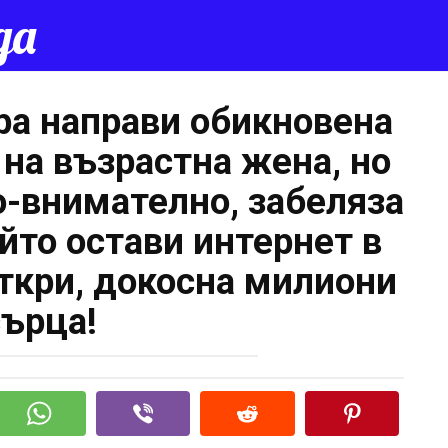
да
По
а направи обикновена
 на възрастна жена, но
о-внимателно, забеляза
йто остави интернет в
откри, докосна милиони
сърца!