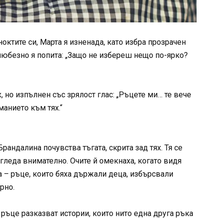
ноктите си, Марта я изненада, като избра прозрачен
 любезно я попита: „Защо не избереш нещо по-ярко?
, но изпълнен със зрялост глас: „Ръцете ми… те вече
манието към тях.“
Брандалина почувства тъгата, скрита зад тях. Тя се
азгледа внимателно. Очите й омекнаха, когато видя
а – ръце, които бяха държали деца, избърсвали
рно.
ръце разказват истории, които нито една друга ръка