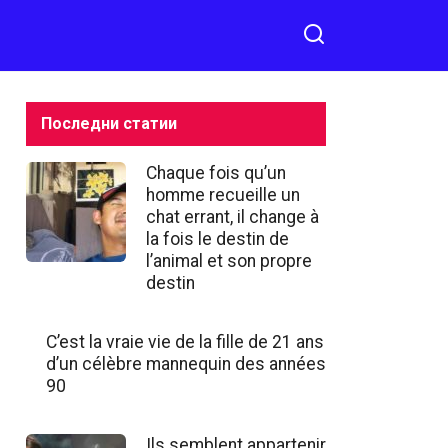
du monde
делиться на Facebook
naturel, qui
n’a rien de
commun
avec un
Последни статии
pigeon
ordinaire
Chaque fois qu’un
homme recueille un
chat errant, il change à
la fois le destin de
l’animal et son propre
destin
C’est la vraie vie de la fille de 21 ans
d’un célèbre mannequin des années
90
Ils semblent appartenir