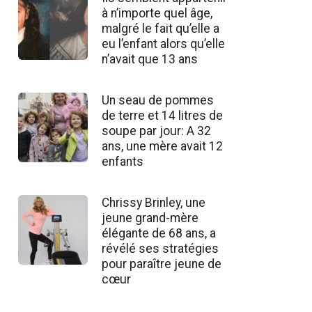
à n’importe quel âge,
malgré le fait qu’elle a
eu l’enfant alors qu’elle
n’avait que 13 ans
Un seau de pommes
de terre et 14 litres de
soupe par jour: A 32
ans, une mère avait 12
enfants
Chrissy Brinley, une
jeune grand-mère
élégante de 68 ans, a
révélé ses stratégies
pour paraître jeune de
cœur