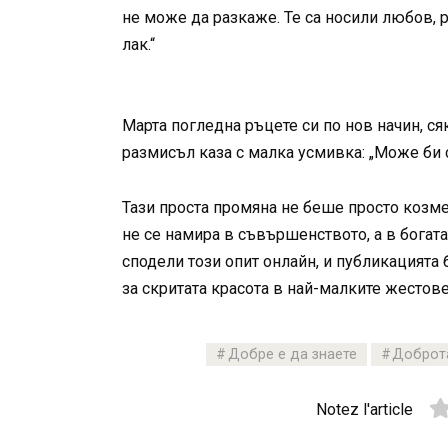
не може да разкаже. Те са носили любов, р
лак.“
Марта погледна ръцете си по нов начин, с
размисъл каза с малка усмивка: „Може би с
Тази проста промяна не беше просто козме
не се намира в съвършенството, а в богата
сподели този опит онлайн, и публикацията
за скритата красота в най-малките жестове
Добре е да знаете
Доброта
Notez l'article