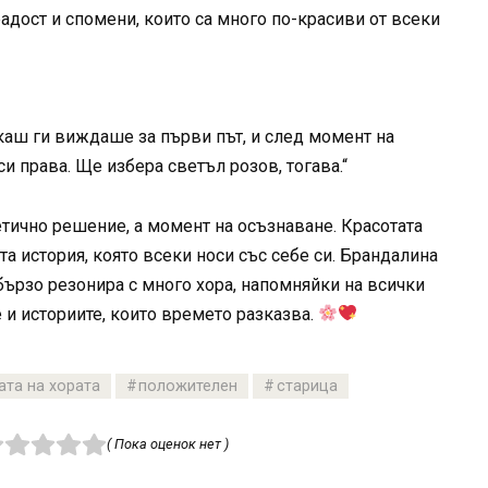
адост и спомени, които са много по-красиви от всеки
якаш ги виждаше за първи път, и след момент на
и права. Ще избера светъл розов, тогава.“
тично решение, а момент на осъзнаване. Красотата
та история, която всеки носи със себе си. Брандалина
 бързо резонира с много хора, напомняйки на всички
 и историите, които времето разказва.
та на хората
положителен
старица
( Пока оценок нет )