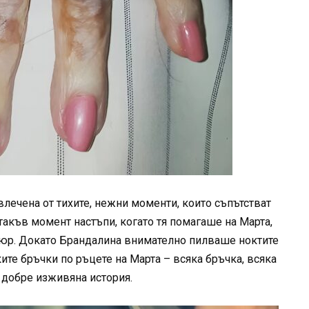
лечена от тихите, нежни моменти, които съпътстват
 такъв момент настъпи, когато тя помагаше на Марта,
кюр. Докато Брандалина внимателно пилваше ноктите
ите бръчки по ръцете на Марта – всяка бръчка, всяка
 добре изживяна история.