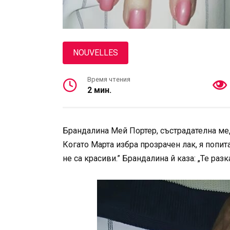
NOUVELLES
Время чтения
2 мин.
Брандалина Мей Портер, състрадателна мед
Когато Марта избра прозрачен лак, я попит
не са красиви.” Брандалина й каза: „Те раз