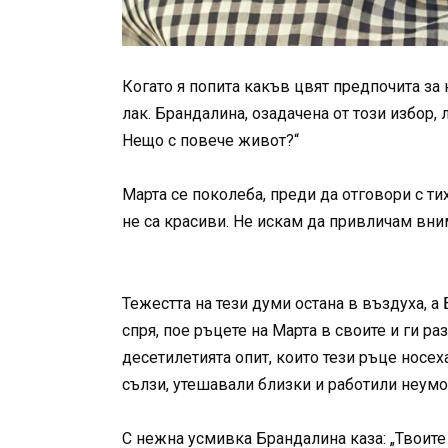
Когато я попита какъв цвят предпочита за 
лак. Брандалина, озадачена от този избор,
Нещо с повече живот?“
Марта се поколеба, преди да отговори с тих
не са красиви. Не искам да привличам вни
Тежестта на тези думи остана в въздуха, а 
спря, пое ръцете на Марта в своите и ги р
десетилетията опит, които тези ръце носех
сълзи, утешавали близки и работили неумо
С нежна усмивка Брандалина каза: „Твоите 