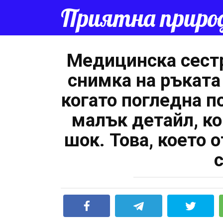
Перейти
Приятна приро
к
контенту
Медицинска сестр
снимка на ръката
когато погледна п
малък детайл, ко
шок. Това, което 