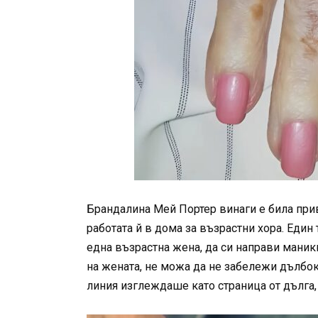
Брандалина Мей Портер винаги е била прив
работата й в дома за възрастни хора. Един
една възрастна жена, да си направи мани
на жената, не можа да не забележи дълбок
линия изглеждаше като страница от дълга,